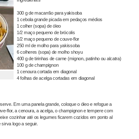
300 g de macarrão para yakisoba
1 cebola grande picada em pedaços médios
1 colher (sopa) de óleo
1/2 maço pequeno de brócolis
1/2 maço pequeno de couve-flor
250 ml de molho para yakissoba
6 colheres (sopa) de molho shoyu
400 g de tirinhas de carne (mignon, patinho ou alcatra)
100 g de champignon
1 cenoura cortada em diagonal
4 folhas de acelga cortadas em diagonal
serve. Em uma panela grande, coloque o óleo e refogue a
ouve-flor, a cenoura, a acelga, o champignon e tempere com
eixe cozinhar até os legumes ficarem cozidos em ponto al
sirva logo a seguir.