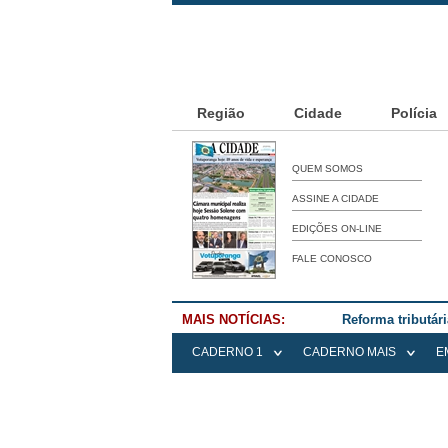
Região
Cidade
Polícia
QUEM SOMOS
ASSINE A CIDADE
EDIÇÕES ON-LINE
FALE CONOSCO
MAIS NOTÍCIAS:
Reforma tributár
CADERNO 1
CADERNO MAIS
E