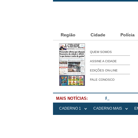
Região
Cidade
Polícia
QUEM SOMOS
ASSINE A CIDADE
EDIÇÕES ON-LINE
FALE CONOSCO
MAIS NOTÍCIAS:
Falece Elena Me
CADERNO 1
CADERNO MAIS
E