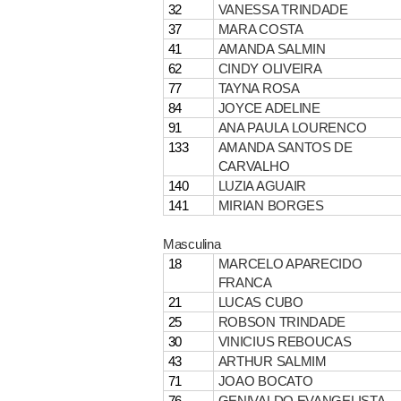
32
VANESSA TRINDADE
37
MARA COSTA
41
AMANDA SALMIN
62
CINDY OLIVEIRA
77
TAYNA ROSA
84
JOYCE ADELINE
91
ANA PAULA LOURENCO
133
AMANDA SANTOS DE
CARVALHO
140
LUZIA AGUAIR
141
MIRIAN BORGES
Masculina
18
MARCELO APARECIDO
FRANCA
21
LUCAS CUBO
25
ROBSON TRINDADE
30
VINICIUS REBOUCAS
43
ARTHUR SALMIM
71
JOAO BOCATO
76
GENIVALDO EVANGELISTA