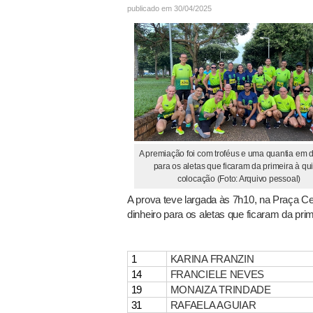
publicado em 30/04/2025
A premiação foi com troféus e uma quantia em d
para os aletas que ficaram da primeira à qu
colocação (Foto: Arquivo pessoal)
A prova teve largada às 7h10, na Praça Ce
dinheiro para os aletas que ficaram da pri
1
KARINA FRANZIN
14
FRANCIELE NEVES
19
MONAIZA TRINDADE
31
RAFAELA AGUIAR