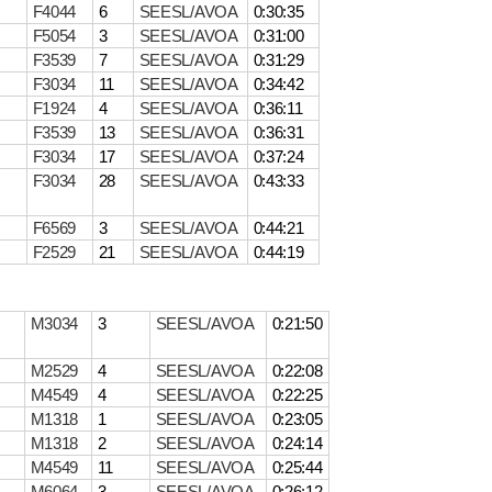
F4044
6
SEESL/AVOA
0:30:35
F5054
3
SEESL/AVOA
0:31:00
F3539
7
SEESL/AVOA
0:31:29
F3034
11
SEESL/AVOA
0:34:42
F1924
4
SEESL/AVOA
0:36:11
F3539
13
SEESL/AVOA
0:36:31
F3034
17
SEESL/AVOA
0:37:24
F3034
28
SEESL/AVOA
0:43:33
F6569
3
SEESL/AVOA
0:44:21
F2529
21
SEESL/AVOA
0:44:19
M3034
3
SEESL/AVOA
0:21:50
M2529
4
SEESL/AVOA
0:22:08
M4549
4
SEESL/AVOA
0:22:25
M1318
1
SEESL/AVOA
0:23:05
M1318
2
SEESL/AVOA
0:24:14
M4549
11
SEESL/AVOA
0:25:44
M6064
3
SEESL/AVOA
0:26:12