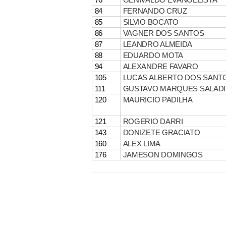
84
FERNANDO CRUZ
85
SILVIO BOCATO
86
VAGNER DOS SANTOS
87
LEANDRO ALMEIDA
88
EDUARDO MOTA
94
ALEXANDRE FAVARO
105
LUCAS ALBERTO DOS SANT
111
GUSTAVO MARQUES SALADI
120
MAURICIO PADILHA
121
ROGERIO DARRI
143
DONIZETE GRACIATO
160
ALEX LIMA
176
JAMESON DOMINGOS