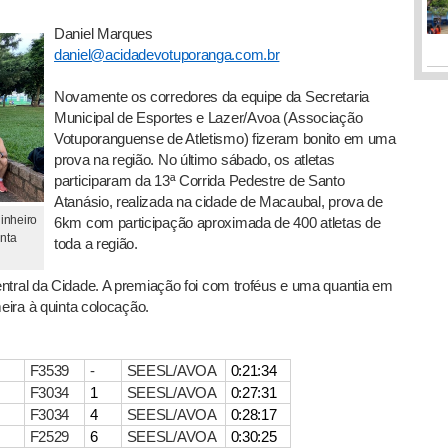
Daniel Marques
daniel@acidadevotuporanga.com.br
Novamente os corredores da equipe da Secretaria
Municipal de Esportes e Lazer/Avoa (Associação
Votuporanguense de Atletismo) fizeram bonito em uma
prova na região. No último sábado, os atletas
participaram da 13ª Corrida Pedestre de Santo
Atanásio, realizada na cidade de Macaubal, prova de
inheiro
6km com participação aproximada de 400 atletas de
inta
toda a região.
ntral da Cidade. A premiação foi com troféus e uma quantia em
meira à quinta colocação.
F3539
-
SEESL/AVOA
0:21:34
F3034
1
SEESL/AVOA
0:27:31
F3034
4
SEESL/AVOA
0:28:17
F2529
6
SEESL/AVOA
0:30:25