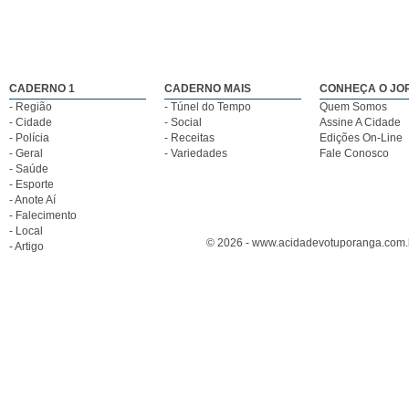
CADERNO 1
CADERNO MAIS
CONHEÇA O JO
- Região
- Túnel do Tempo
Quem Somos
- Cidade
- Social
Assine A Cidade
- Polícia
- Receitas
Edições On-Line
- Geral
- Variedades
Fale Conosco
- Saúde
- Esporte
- Anote Aí
- Falecimento
- Local
© 2026 - www.acidadevotuporanga.com.br
- Artigo