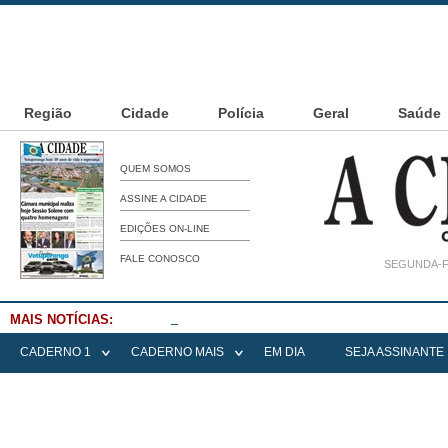
Região
Cidade
Polícia
Geral
Saúde
QUEM SOMOS
ASSINE A CIDADE
EDIÇÕES ON-LINE
FALE CONOSCO
SEGUNDA-FE
MAIS NOTÍCIAS:
Falece Elena Menoia Cesarin
CADERNO 1
CADERNO MAIS
EM DIA
SEJA ASSINANTE