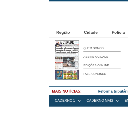
Região
Cidade
Polícia
QUEM SOMOS
ASSINE A CIDADE
EDIÇÕES ON-LINE
FALE CONOSCO
MAIS NOTÍCIAS:
Reforma tributár
CADERNO 1
CADERNO MAIS
E