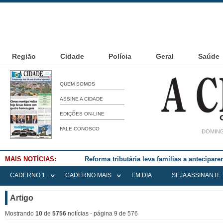
Região
Cidade
Polícia
Geral
Saúde
QUEM SOMOS
ASSINE A CIDADE
EDIÇÕES ON-LINE
FALE CONOSCO
DOMING
MAIS NOTÍCIAS:
Falece Elena Menoia Cesarin
CADERNO 1
CADERNO MAIS
EM DIA
SEJA ASSINANTE
Artigo
Mostrando
10
de
5756
notícias - página 9 de 576