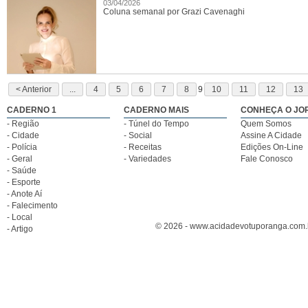
03/04/2026
Coluna semanal por Grazi Cavenaghi
< Anterior
...
4
5
6
7
8
9
10
11
12
13
CADERNO 1
CADERNO MAIS
CONHEÇA O JO
- Região
- Túnel do Tempo
Quem Somos
- Cidade
- Social
Assine A Cidade
- Polícia
- Receitas
Edições On-Line
- Geral
- Variedades
Fale Conosco
- Saúde
- Esporte
- Anote Aí
- Falecimento
- Local
© 2026 - www.acidadevotuporanga.com.br
- Artigo