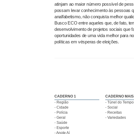
atinjam ao maior número possível de pessoa
possam levar conhecimento às pessoas que
analfabetismo, não conquista melhor qualid
Busco ECO entre aqueles que, de fato, t
desenvolvimento de projetos sociais que 
oportunidades de uma vida melhor para n
políticas em vésperas de eleições.
CADERNO 1
CADERNO MAIS
- Região
- Túnel do Tempo
- Cidade
- Social
- Polícia
- Receitas
- Geral
- Variedades
- Saúde
- Esporte
- Anote Aí