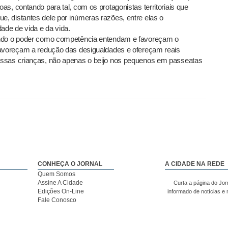
s, contando para tal, com os protagonistas territoriais que
, distantes dele por inúmeras razões, entre elas o
ade de vida e da vida.
endo o poder como competência entendam e favoreçam o
favoreçam a redução das desigualdades e ofereçam reais
ossas crianças, não apenas o beijo nos pequenos em passeatas
CONHEÇA O JORNAL
A CIDADE NA REDE
Quem Somos
Assine A Cidade
Curta a página do Jor
Edições On-Line
informado de notícias e
Fale Conosco