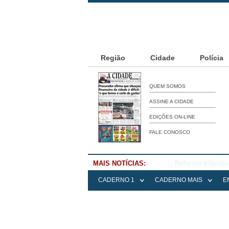
Região
Cidade
Polícia
QUEM SOMOS
ASSINE A CIDADE
EDIÇÕES ON-LINE
FALE CONOSCO
MAIS NOTÍCIAS:
Falece Elena Me
CADERNO 1
CADERNO MAIS
E