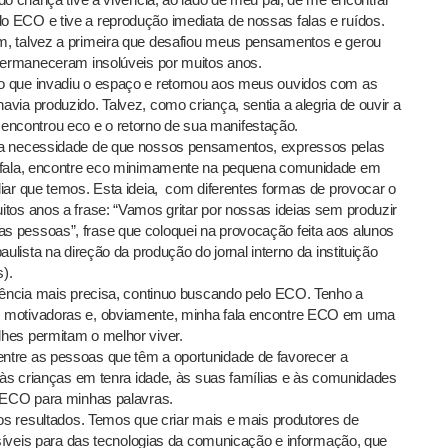
 ECO e tive a reprodução imediata de nossas falas e ruídos.
m, talvez a primeira que desafiou meus pensamentos e gerou
 permaneceram insolúveis por muitos anos.
o que invadiu o espaço e retornou aos meus ouvidos com as
via produzido. Talvez, como criança, sentia a alegria de ouvir a
controu eco e o retorno de sua manifestação.
 a necessidade de que nossos pensamentos, expressos pelas
a fala, encontre eco minimamente na pequena comunidade em
iar que temos. Esta ideia, com diferentes formas de provocar o
tos anos a frase: “Vamos gritar por nossas ideias sem produzir
 pessoas”, frase que coloquei na provocação feita aos alunos
ulista na direção da produção do jornal interno da instituição
s).
rência mais precisa, continuo buscando pelo ECO. Tenho a
 motivadoras e, obviamente, minha fala encontre ECO em uma
hes permitam o melhor viver.
ntre as pessoas que têm a oportunidade de favorecer a
s às crianças em tenra idade, às suas famílias e às comunidades
o ECO para minhas palavras.
dos resultados. Temos que criar mais e mais produtores de
ossíveis para das tecnologias da comunicação e informação, que