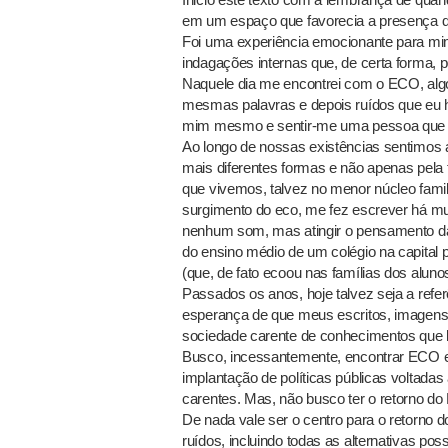
em um espaço que favorecia a presença do
Foi uma experiência emocionante para mi
indagações internas que, de certa forma,
Naquele dia me encontrei com o ECO, alg
mesmas palavras e depois ruídos que eu ha
mim mesmo e sentir-me uma pessoa que en
Ao longo de nossas existências sentimos
mais diferentes formas e não apenas pel
que vivemos, talvez no menor núcleo famil
surgimento do eco, me fez escrever há mui
nenhum som, mas atingir o pensamento das
do ensino médio de um colégio na capital pa
(que, de fato ecoou nas famílias dos aluno
Passados os anos, hoje talvez seja a refe
esperança de que meus escritos, imagens
sociedade carente de conhecimentos que l
Busco, incessantemente, encontrar ECO e
implantação de políticas públicas voltada
carentes. Mas, não busco ter o retorno d
De nada vale ser o centro para o retorno 
ruídos, incluindo todas as alternativas p