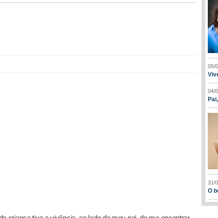
05/
Viv
04/
Pai
31/
O b
o criança tive a vivência, ao lado de meu pai, de me encontrar