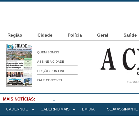
Região
Cidade
Polícia
Geral
Saúde
QUEM SOMOS
ASSINE A CIDADE
EDIÇÕES ON-LINE
FALE CONOSCO
SÁBADO
MAIS NOTÍCIAS:
Falece Elena Menoia Cesarin
CADERNO 1
CADERNO MAIS
EM DIA
SEJA ASSINANTE