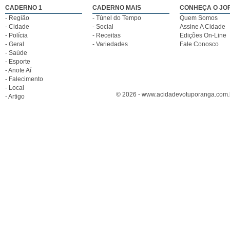
CADERNO 1
CADERNO MAIS
CONHEÇA O JO
- Região
- Túnel do Tempo
Quem Somos
- Cidade
- Social
Assine A Cidade
- Polícia
- Receitas
Edições On-Line
- Geral
- Variedades
Fale Conosco
- Saúde
- Esporte
- Anote Aí
- Falecimento
- Local
© 2026 - www.acidadevotuporanga.com.br
- Artigo