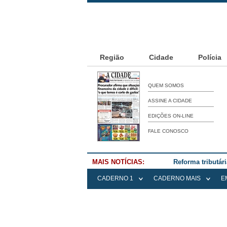
Região
Cidade
Polícia
QUEM SOMOS
ASSINE A CIDADE
EDIÇÕES ON-LINE
FALE CONOSCO
MAIS NOTÍCIAS:
Reforma tributár
CADERNO 1
CADERNO MAIS
E