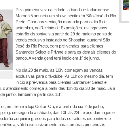
Pela primeira vez na cidade, a banda estadunidense
Maroon 5 anuncia um show inédito em São José do Rio
Preto. Com apresentação marcada para o dia 6 de
setembro, no Recinto de Exposições, os ingressos
estarão disponíveis a partir de 29 de maio no ponto de
venda exclusivo instalado no Shopping Iguatemi São
José do Rio Preto, com pré-vendas para clientes
Santander Select e Private e para os demais clientes do
banco. A venda geral terá início em 1º de junho.
No dia 29 de maio, às 10h, começam as vendas
exclusivas para o fã-clube. Às 11h do mesmo dia, tem
início a pré-venda para clientes Santander Select e
r, o atendimento começa a partir das 11h do dia 30 de maio. Já a
º de junho, também a partir das 11h.
or, em frente à loja Cotton On, e a partir do dia 2 de junho,
opping: de segunda a sábado, das 10h às 22h, e aos domingos e
 poderão adquirir ingressos para todos os setores disponíveis e
veniência, válida exclusivamente para compras presenciais.