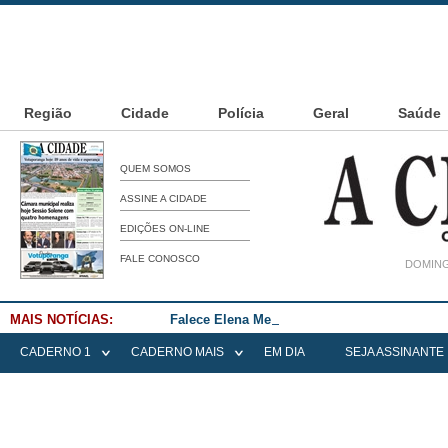
Região
Cidade
Polícia
Geral
Saúde
QUEM SOMOS
ASSINE A CIDADE
EDIÇÕES ON-LINE
FALE CONOSCO
DOMING
MAIS NOTÍCIAS:
Falece Elena Menoia Cesarin
CADERNO 1
CADERNO MAIS
EM DIA
SEJA ASSINANTE