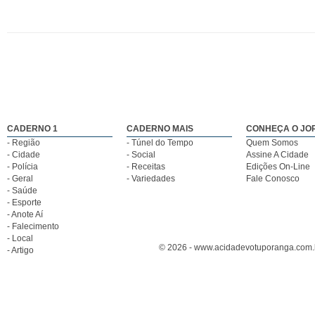
CADERNO 1
CADERNO MAIS
CONHEÇA O JO
- Região
- Túnel do Tempo
Quem Somos
- Cidade
- Social
Assine A Cidade
- Polícia
- Receitas
Edições On-Line
- Geral
- Variedades
Fale Conosco
- Saúde
- Esporte
- Anote Aí
- Falecimento
- Local
© 2026 - www.acidadevotuporanga.com.br
- Artigo