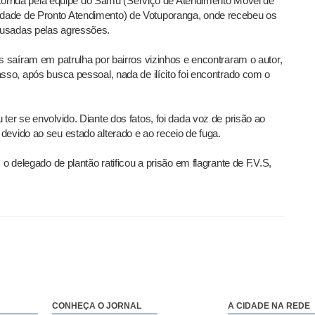
socorrida pela equipe do Samu (Serviço de Atendimento Móvel de
dade de Pronto Atendimento) de Votuporanga, onde recebeu os
ausadas pelas agressões.
s saíram em patrulha por bairros vizinhos e encontraram o autor,
sso, após busca pessoal, nada de ilícito foi encontrado com o
ter se envolvido. Diante dos fatos, foi dada voz de prisão ao
devido ao seu estado alterado e ao receio de fuga.
 o delegado de plantão ratificou a prisão em flagrante de F.V.S,
CONHEÇA O JORNAL
A CIDADE NA REDE