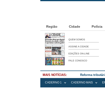
Região
Cidade
Polícia
QUEM SOMOS
ASSINE A CIDADE
EDIÇÕES ON-LINE
FALE CONOSCO
MAIS NOTÍCIAS:
Reforma tributár
CADERNO 1
CADERNO MAIS
E