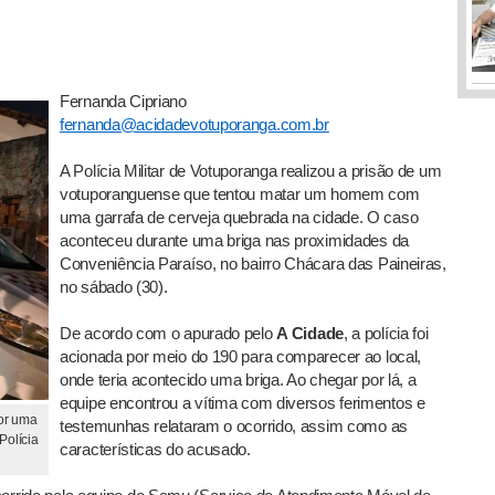
Fernanda Cipriano
fernanda@acidadevotuporanga.com.br
A Polícia Militar de Votuporanga realizou a prisão de um
votuporanguense que tentou matar um homem com
uma garrafa de cerveja quebrada na cidade. O caso
aconteceu durante uma briga nas proximidades da
Conveniência Paraíso, no bairro Chácara das Paineiras,
no sábado (30).
De acordo com o apurado pelo
A Cidade
, a polícia foi
acionada por meio do 190 para comparecer ao local,
onde teria acontecido uma briga. Ao chegar por lá, a
equipe encontrou a vítima com diversos ferimentos e
por uma
testemunhas relataram o ocorrido, assim como as
Polícia
características do acusado.