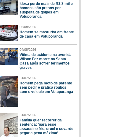
Idosa perde mais de R$ 3 mil e
homens são presos por
suspeita de golpes em
Votuporanga
05/08/2026
Homem se masturba em frente
de casa em Votuporanga
04/08/2026
Vítima de acidente na avenida
Wilson Foz morre na Santa
Casa após sofrer ferimentos
graves
31/07/2026
Homem pega moto de parente
sem pedir e pratica roubos
com o veículo em Votuporanga
31/07/2026
Família quer recorrer da
sentença: ‘para esse
assassino frio, cruel e covarde
pegar a pena máxima’