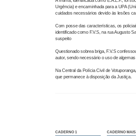
A vítima, identificada como E.A.L.F., foi 
Urgência) e encaminhada para a UPA (Uni
cuidados necessários devido às lesões c
Com posse das características, os policiai
identificado como F.V.S, na rua Augusto Sa
suspeito
Questionado sobrea briga, F.V.S confessou 
autor, sendo necessário o uso de algemas 
Na Central da Polícia Civil de Votuporanga,
que permanece à disposição da Justiça.
CADERNO 1
CADERNO MAIS