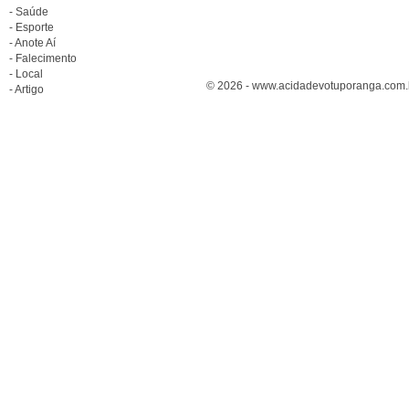
- Saúde
- Esporte
- Anote Aí
- Falecimento
- Local
© 2026 - www.acidadevotuporanga.com.br
- Artigo