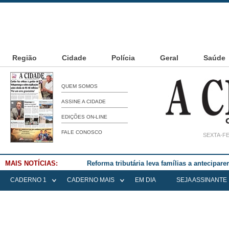
Região
Cidade
Polícia
Geral
Saúde
QUEM SOMOS
ASSINE A CIDADE
EDIÇÕES ON-LINE
FALE CONOSCO
SEXTA-FE
MAIS NOTÍCIAS:
Reforma tributária leva famílias a antecipa
CADERNO 1
CADERNO MAIS
EM DIA
SEJA ASSINANTE