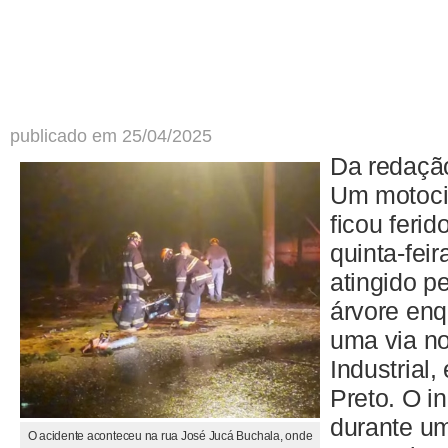
publicado em 25/04/2025
Da redaçã
Um motocic
ficou ferid
quinta-feir
atingido p
árvore enq
uma via no 
Industrial
Preto. O i
durante u
O acidente aconteceu na rua José Jucá Buchala, onde