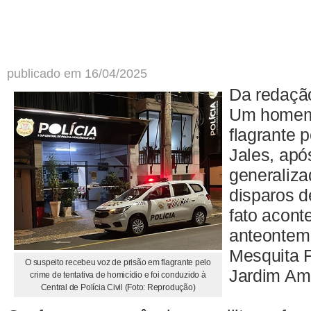
publicado em 16/04/2025
Da redaçã
Um homem 
flagrante p
Jales, ap
generaliz
disparos d
fato acont
anteontem,
Mesquita F
O suspeito recebeu voz de prisão em flagrante pelo
Jardim Amé
crime de tentativa de homicídio e foi conduzido à
Central de Polícia Civil (Foto: Reprodução)