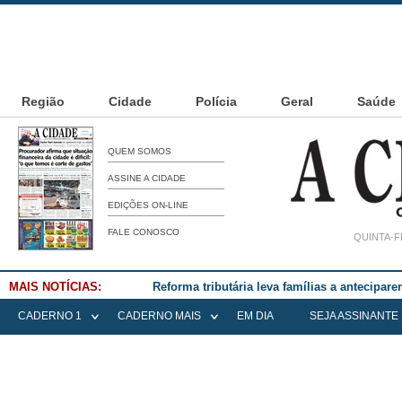
Região
Cidade
Polícia
Geral
Saúde
QUEM SOMOS
ASSINE A CIDADE
EDIÇÕES ON-LINE
FALE CONOSCO
QUINTA-F
MAIS NOTÍCIAS:
Reforma tributária leva famílias a antecipa
CADERNO 1
CADERNO MAIS
EM DIA
SEJA ASSINANTE