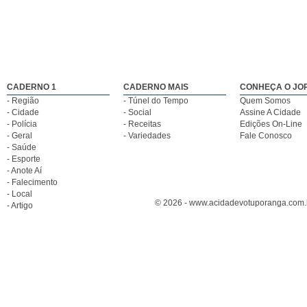
CADERNO 1
CADERNO MAIS
CONHEÇA O JO
- Região
- Túnel do Tempo
Quem Somos
- Cidade
- Social
Assine A Cidade
- Polícia
- Receitas
Edições On-Line
- Geral
- Variedades
Fale Conosco
- Saúde
- Esporte
- Anote Aí
- Falecimento
- Local
© 2026 - www.acidadevotuporanga.com.br
- Artigo