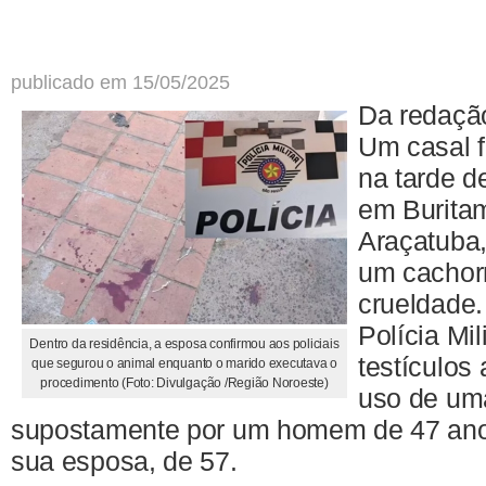
publicado em 15/05/2025
Da redaçã
Um casal f
na tarde de
em Buritam
Araçatuba,
um cachor
crueldade
Polícia Mil
Dentro da residência, a esposa confirmou aos policiais
testículos
que segurou o animal enquanto o marido executava o
procedimento (Foto: Divulgação /Região Noroeste)
uso de uma
supostamente por um homem de 47 ano
sua esposa, de 57.