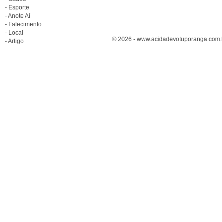
- Esporte
- Anote Aí
- Falecimento
- Local
© 2026 - www.acidadevotuporanga.com.br
- Artigo