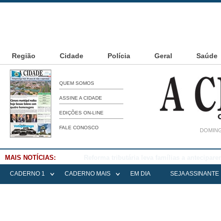
Região
Cidade
Polícia
Geral
Saúde
QUEM SOMOS
ASSINE A CIDADE
EDIÇÕES ON-LINE
FALE CONOSCO
DOMING
MAIS NOTÍCIAS:
Falece Elena Menoia Cesarin
CADERNO 1
CADERNO MAIS
EM DIA
SEJA ASSINANTE