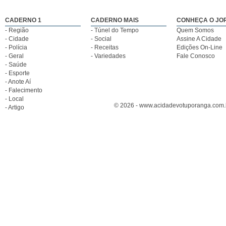
CADERNO 1
CADERNO MAIS
CONHEÇA O JO
- Região
- Túnel do Tempo
Quem Somos
- Cidade
- Social
Assine A Cidade
- Polícia
- Receitas
Edições On-Line
- Geral
- Variedades
Fale Conosco
- Saúde
- Esporte
- Anote Aí
- Falecimento
- Local
© 2026 - www.acidadevotuporanga.com.br
- Artigo