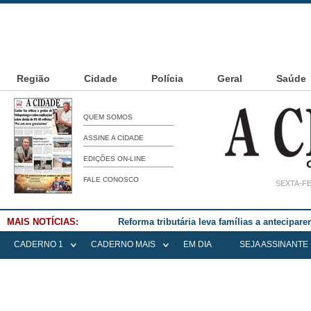
Região
Cidade
Polícia
Geral
Saúde
QUEM SOMOS
ASSINE A CIDADE
EDIÇÕES ON-LINE
FALE CONOSCO
SEXTA-FE
MAIS NOTÍCIAS:
Falece Elena Menoia Cesarin
CADERNO 1
CADERNO MAIS
EM DIA
SEJA ASSINANTE