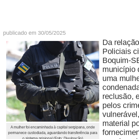
publicado em 30/05/2025
Da relaçã
Policiais 
Boquim-SE
município 
uma mulhe
condenada
reclusão, 
pelos crim
vulnerável
material p
A mulher foi encaminhada à capital sergipana, onde
fornecimen
permanece custodiada, aguardando transferência para
o sistema prisional (Foto: Divulgação)