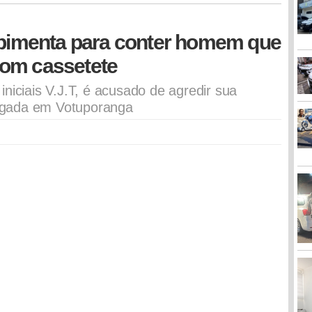
e pimenta para conter homem que
com cassetete
niciais V.J.T, é acusado de agredir sua
ugada em Votuporanga