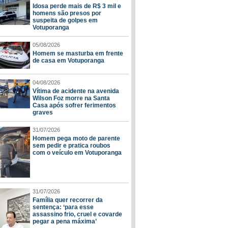
Idosa perde mais de R$ 3 mil e
homens são presos por
suspeita de golpes em
Votuporanga
05/08/2026
Homem se masturba em frente
de casa em Votuporanga
04/08/2026
Vítima de acidente na avenida
Wilson Foz morre na Santa
Casa após sofrer ferimentos
graves
31/07/2026
Homem pega moto de parente
sem pedir e pratica roubos
com o veículo em Votuporanga
31/07/2026
Família quer recorrer da
sentença: ‘para esse
assassino frio, cruel e covarde
pegar a pena máxima’