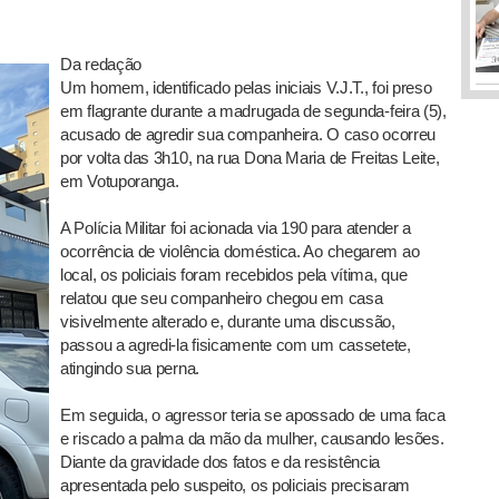
Da redação
Um homem, identificado pelas iniciais V.J.T., foi preso
em flagrante durante a madrugada de segunda-feira (5),
acusado de agredir sua companheira. O caso ocorreu
por volta das 3h10, na rua Dona Maria de Freitas Leite,
em Votuporanga.
A Polícia Militar foi acionada via 190 para atender a
ocorrência de violência doméstica. Ao chegarem ao
local, os policiais foram recebidos pela vítima, que
relatou que seu companheiro chegou em casa
visivelmente alterado e, durante uma discussão,
passou a agredi-la fisicamente com um cassetete,
atingindo sua perna.
Em seguida, o agressor teria se apossado de uma faca
e riscado a palma da mão da mulher, causando lesões.
Diante da gravidade dos fatos e da resistência
apresentada pelo suspeito, os policiais precisaram