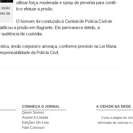
utilizar força moderada e spray de pimenta para contê-
, lesão
lo e efetuar a prisão.
aria da
O homem foi conduzido à Central de Polícia Civil de
tificou a prisão em flagrante. Ele permanece detido, à
 audiência de custódia.
stica, lesão corporal e ameaça, conforme previsto na Lei Maria
sponsabilidade da Polícia Civil.
CONHEÇA O JORNAL
A CIDADE NA REDE
Quem Somos
Assine A Cidade
Curta a página do Jor
Edições On-Line
informado de notícias e
Fale Conosco