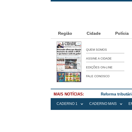
Região
Cidade
Polícia
QUEM SOMOS
ASSINE A CIDADE
EDIÇÕES ON-LINE
FALE CONOSCO
MAIS NOTÍCIAS:
Reforma tributár
CADERNO 1
CADERNO MAIS
E