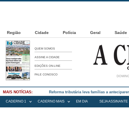
Região
Cidade
Polícia
Geral
Saúde
QUEM SOMOS
ASSINE A CIDADE
EDIÇÕES ON-LINE
FALE CONOSCO
DOMING
MAIS NOTÍCIAS:
Falece Elena Menoia Cesarin
CADERNO 1
CADERNO MAIS
EM DIA
SEJA ASSINANTE