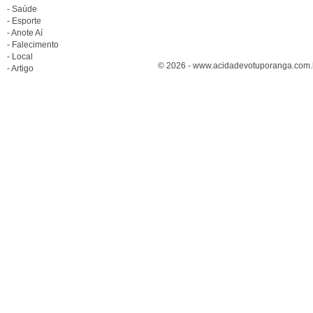
- Saúde
- Esporte
- Anote Aí
- Falecimento
- Local
© 2026 - www.acidadevotuporanga.com.br
- Artigo