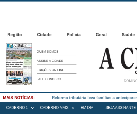
Região
Cidade
Polícia
Geral
Saúde
QUEM SOMOS
ASSINE A CIDADE
EDIÇÕES ON-LINE
FALE CONOSCO
DOMING
MAIS NOTÍCIAS:
Falece Elena Menoia Cesarin
CADERNO 1
CADERNO MAIS
EM DIA
SEJA ASSINANTE