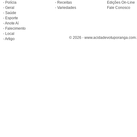
- Polícia
- Receitas
Edições On-Line
- Geral
- Variedades
Fale Conosco
- Saúde
- Esporte
- Anote Aí
- Falecimento
- Local
© 2026 - www.acidadevotuporanga.com.br
- Artigo