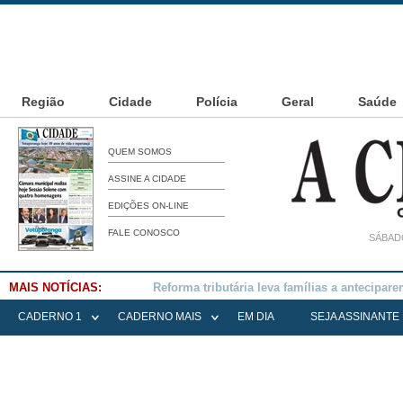
Região
Cidade
Polícia
Geral
Saúde
QUEM SOMOS
ASSINE A CIDADE
EDIÇÕES ON-LINE
FALE CONOSCO
SÁBADO
MAIS NOTÍCIAS:
Falece Elena Menoia Cesarin
CADERNO 1
CADERNO MAIS
EM DIA
SEJA ASSINANTE