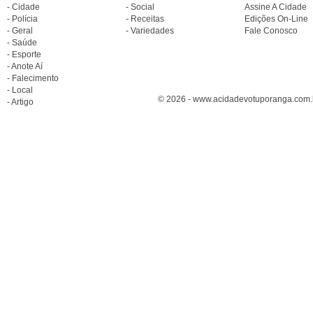
- Cidade
- Social
Assine A Cidade
- Polícia
- Receitas
Edições On-Line
- Geral
- Variedades
Fale Conosco
- Saúde
- Esporte
- Anote Aí
- Falecimento
- Local
© 2026 - www.acidadevotuporanga.com.br
- Artigo