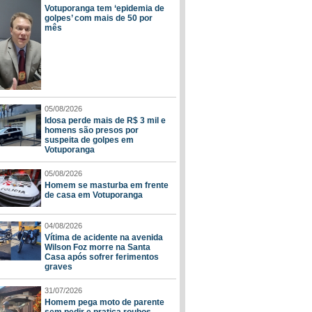
Votuporanga tem ‘epidemia de
golpes’ com mais de 50 por
mês
05/08/2026
Idosa perde mais de R$ 3 mil e
homens são presos por
suspeita de golpes em
Votuporanga
05/08/2026
Homem se masturba em frente
de casa em Votuporanga
04/08/2026
Vítima de acidente na avenida
Wilson Foz morre na Santa
Casa após sofrer ferimentos
graves
31/07/2026
Homem pega moto de parente
sem pedir e pratica roubos