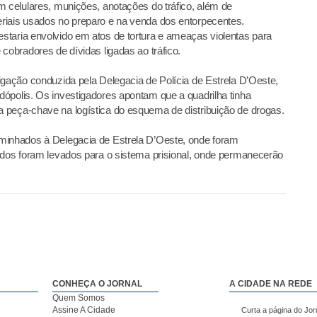
m celulares, munições, anotações do tráfico, além de
riais usados no preparo e na venda dos entorpecentes.
staria envolvido em atos de tortura e ameaças violentas para
cobradores de dívidas ligadas ao tráfico.
igação conduzida pela Delegacia de Polícia de Estrela D’Oeste,
ópolis. Os investigadores apontam que a quadrilha tinha
 peça-chave na logística do esquema de distribuição de drogas.
minhados à Delegacia de Estrela D’Oeste, onde foram
odos foram levados para o sistema prisional, onde permanecerão
CONHEÇA O JORNAL
A CIDADE NA REDE
Quem Somos
Assine A Cidade
Curta a página do Jor