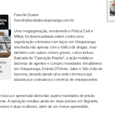
Franclin Duarte
franclin@acidadevotuproanga.com.br
Uma megaoperação, envolvendo a Polícia Civil e
Militar, foi desencadeada ontem contra uma
organização criminosa com laços em Votuporanga
envolvida não apenas com o tráfico de drogas, mas
também com outros crimes greves, como tortura,
Batizada de “Operação Rejeito”, a ação mobilizou
soas,
dezenas de agentes e cumpriu mandados simultâneos
 e
em Votuporanga, Estrela D’Oeste, Jales e São João de
to:
Iracema, desarticulando uma rede criminosa que
abastecia e controlava o comércio de entorpecentes
 busca e apreensão domiciliar, quatro mandados de prisão
nte. A operação resultou ainda em duas prisões em flagrante,
s homens e duas mulheres, além de um menor apreendido.