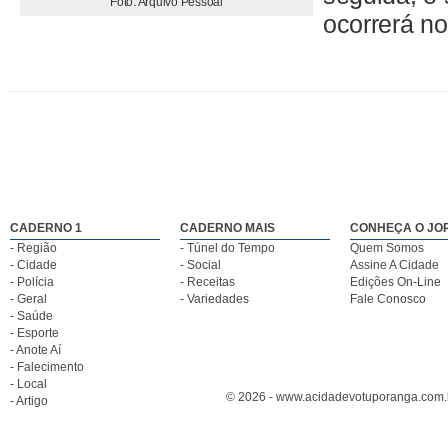
Foto: Arquivo Pessoal
ocorrerá no
CADERNO 1
CADERNO MAIS
CONHEÇA O JO
- Região
- Túnel do Tempo
Quem Somos
- Cidade
- Social
Assine A Cidade
- Polícia
- Receitas
Edições On-Line
- Geral
- Variedades
Fale Conosco
- Saúde
- Esporte
- Anote Aí
- Falecimento
- Local
© 2026 - www.acidadevotuporanga.com.br
- Artigo