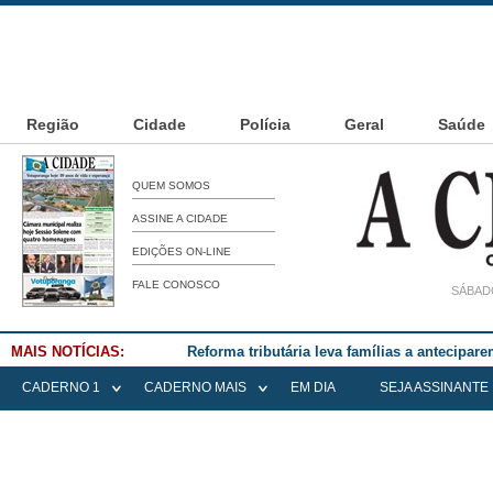
Região
Cidade
Polícia
Geral
Saúde
QUEM SOMOS
ASSINE A CIDADE
EDIÇÕES ON-LINE
FALE CONOSCO
SÁBADO
MAIS NOTÍCIAS:
Reforma tributária leva famílias a antecipa
CADERNO 1
CADERNO MAIS
EM DIA
SEJA ASSINANTE