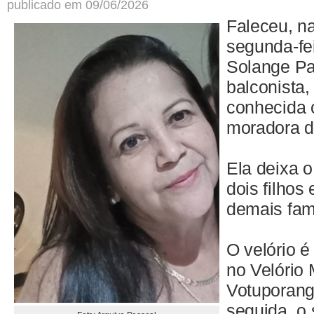
publicado em 09/06/2026
Faleceu, na
segunda-fei
Solange Pa
balconista
conhecida 
moradora d
Ela deixa o
dois filhos
demais fam
O velório é 
no Velório 
Votuporang
seguida, o