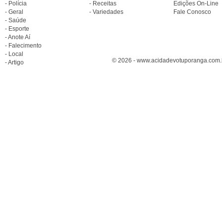
- Polícia
- Receitas
Edições On-Line
- Geral
- Variedades
Fale Conosco
- Saúde
- Esporte
- Anote Aí
- Falecimento
- Local
© 2026 - www.acidadevotuporanga.com.br
- Artigo