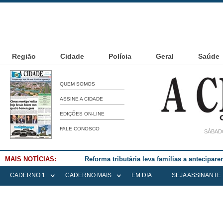
Região
Cidade
Polícia
Geral
Saúde
QUEM SOMOS
ASSINE A CIDADE
EDIÇÕES ON-LINE
FALE CONOSCO
SÁBADO
MAIS NOTÍCIAS:
Reforma tributária leva famílias a antecipa
CADERNO 1
CADERNO MAIS
EM DIA
SEJA ASSINANTE